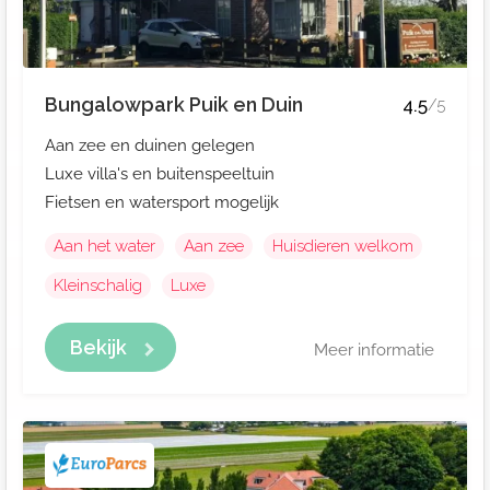
Bungalowpark Puik en Duin
4.5
/5
Aan zee en duinen gelegen
Luxe villa's en buitenspeeltuin
Fietsen en watersport mogelijk
Aan het water
Aan zee
Huisdieren welkom
Kleinschalig
Luxe
Bekijk
Meer informatie