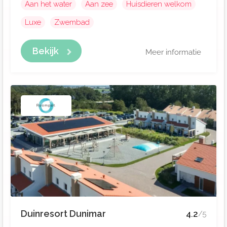
Aan het water
Aan zee
Huisdieren welkom
Luxe
Zwembad
Bekijk
Meer informatie
Duinresort Dunimar
4.2
/5