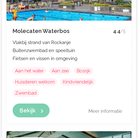
Molecaten Waterbos
4.4
/5
Vlakbij strand van Rockanje
Buitenzwembad en speeltuin
Fietsen en vissen in omgeving
Aan het water
Aan zee
Bosrijk
Huisdieren welkom
Kindvriendelijk
Zwembad
Bekijk
Meer informatie