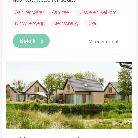
Nabij bollenvelden en stadjes
Aan het water
Aan zee
Huisdieren welkom
Kindvriendelijk
Kleinschalig
Luxe
Bekijk
Meer informatie