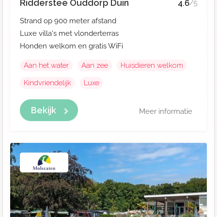
Ridderstee Ouddorp Duin
4.6
/5
Strand op 900 meter afstand
Luxe villa's met vlonderterras
Honden welkom en gratis WiFi
Aan het water
Aan zee
Huisdieren welkom
Kindvriendelijk
Luxe
Bekijk
Meer informatie