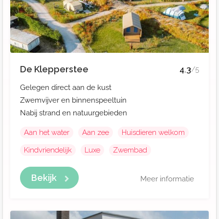
De Klepperstee
4.3
/5
Gelegen direct aan de kust
Zwemvijver en binnenspeeltuin
Nabij strand en natuurgebieden
Aan het water
Aan zee
Huisdieren welkom
Kindvriendelijk
Luxe
Zwembad
Bekijk
Meer informatie