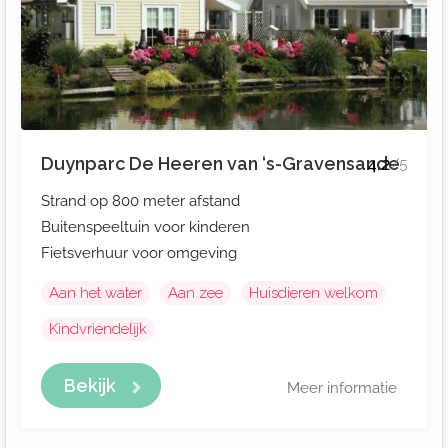
Duynparc De Heeren van ‘s-Gravensande
4.2
/5
Strand op 800 meter afstand
Buitenspeeltuin voor kinderen
Fietsverhuur voor omgeving
Aan het water
Aan zee
Huisdieren welkom
Kindvriendelijk
Bekijk
Meer informatie