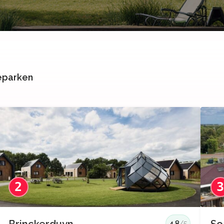
ieparken
2
4.8
/5