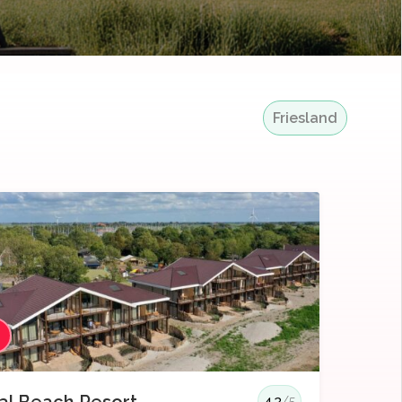
Friesland
3
4.3
/5