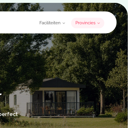
Faciliteiten
Provincies
r
 perfect
e