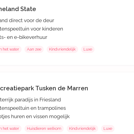
eland State
and direct voor de deur
tenspeeltuin voor kinderen
ts- en e-bikeverhuur
n het water
Aan zee
Kindvriendelijk
Luxe
creatiepark Tusken de Marren
errijk paradijs in Friesland
tenspeeltuin en trampolines
tjes huren en vissen mogelijk
n het water
Huisdieren welkom
Kindvriendelijk
Luxe