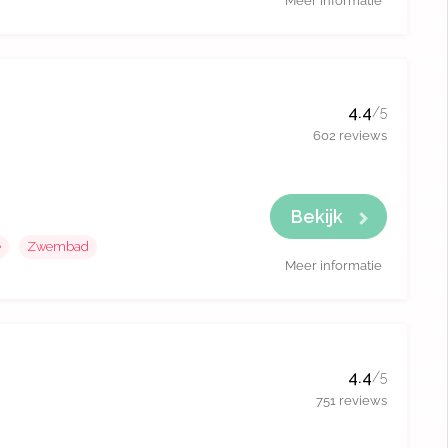
Meer informatie
4.4
/5
602 reviews
Bekijk
e
Zwembad
Meer informatie
4.4
/5
751 reviews