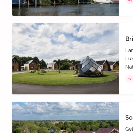
Aa
Br
Lan
Lux
Nab
Aa
So
Gel