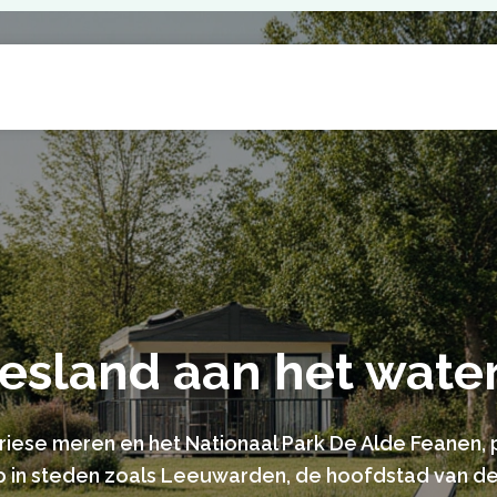
iesland aan het wate
 Friese meren en het Nationaal Park De Alde Feanen,
op in steden zoals Leeuwarden, de hoofdstad van d