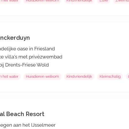
n het water
Huisdieren welkom
Kindvriendelijk
Luxe
Zwemb
inckerduyn
delijke oase in Friesland
e villa's met privézwembad
ij Drents-Friese Wold
n het water
Huisdieren welkom
Kindvriendelijk
Kleinschalig
al Beach Resort
egen aan het IJsselmeer