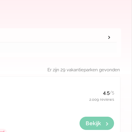
Er zijn
29
vakantieparken gevonden
4.5
/5
2.009 reviews
Bekijk