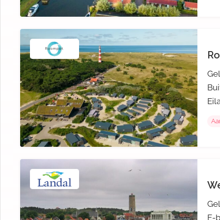
Ro
Gel
Bui
Eil
Aa
We
Gel
E-b