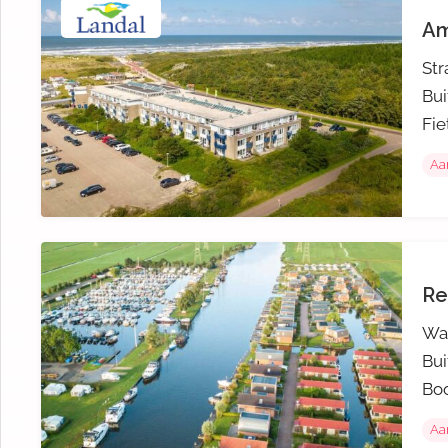
Am
Str
Bui
Fie
Aa
Re
Wat
Bui
Boo
Aa