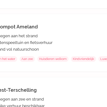
ompot Ameland
egen aan het strand
tenspeeltuin en fietsverhuur
and vol natuurschoon
n het water
Aan zee
Huisdieren welkom
Kindvriendelijk
Lux
st-Terschelling
egen aan zee en strand
ike verhuur beschikbaar