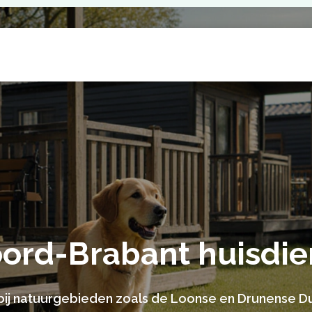
oord-Brabant huisdi
bij natuurgebieden zoals de Loonse en Drunense D