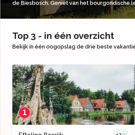
de Biesbosch. Geniet van het bourgondische l
Top 3 - in één overzicht
Bekijk in één oogopslag de drie beste vakant
1
4.7
/5