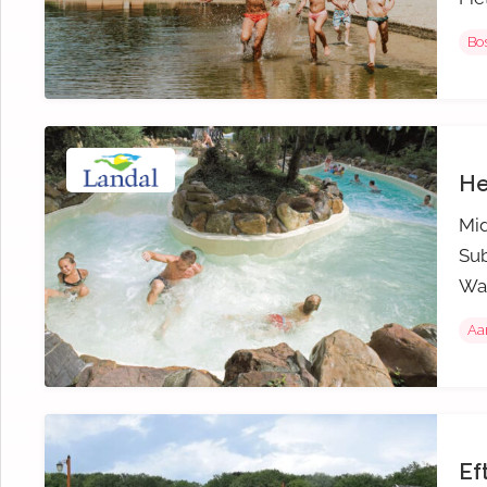
Bos
He
Mid
Sub
Wan
Aa
Ef