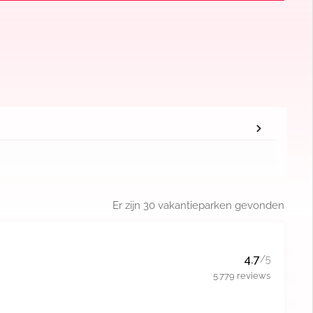
Er zijn
30
vakantieparken gevonden
4.7
/5
5.779 reviews