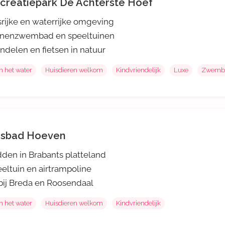
creatiepark De Achterste Hoef
rijke en waterrijke omgeving
nnenzwembad en speeltuinen
delen en fietsen in natuur
n het water
Huisdieren welkom
Kindvriendelijk
Luxe
Zwemb
sbad Hoeven
den in Brabants platteland
eltuin en airtrampoline
ij Breda en Roosendaal
n het water
Huisdieren welkom
Kindvriendelijk