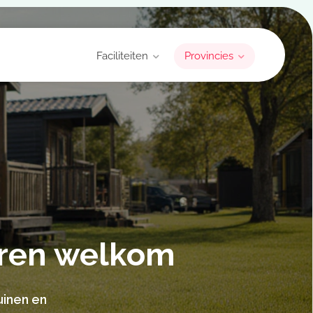
Faciliteiten
Provincies
eren welkom
uinen en