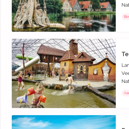
Nab
Bos
Te
Lan
Vee
Nat
Aa