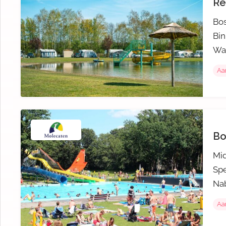
Re
Bos
Bi
Wan
Aa
Bo
Mid
Spe
Nab
Aa