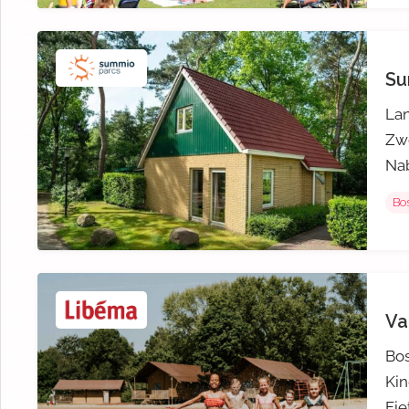
Su
Lan
Zw
Nab
Bos
Va
Bos
Kin
Fie