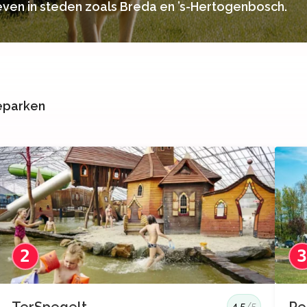
even in steden zoals Breda en ’s-Hertogenbosch.
ieparken
2
4.5
/5