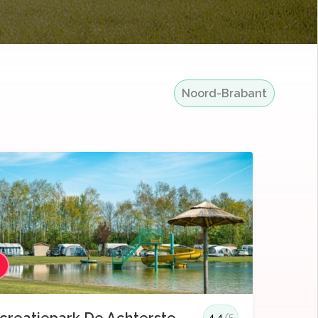
Noord-Brabant
3
4.4
/5