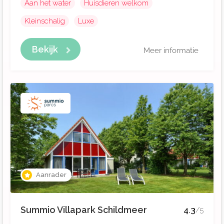
Aan het water
Huisdieren welkom
Kleinschalig
Luxe
Bekijk
Meer informatie
Aanrader
Summio Villapark Schildmeer
4.3
/5