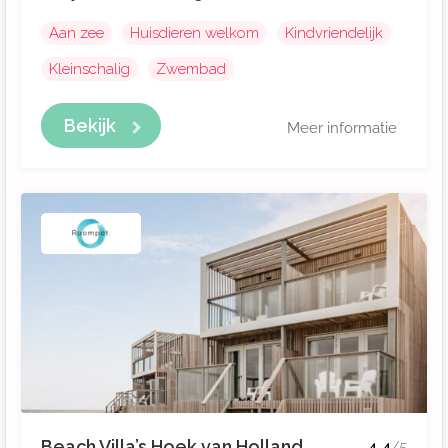
Aan zee
Huisdieren welkom
Kindvriendelijk
Kleinschalig
Zwembad
Bekijk
Meer informatie
Beach Villa’s Hoek van Holland
4.4
/5