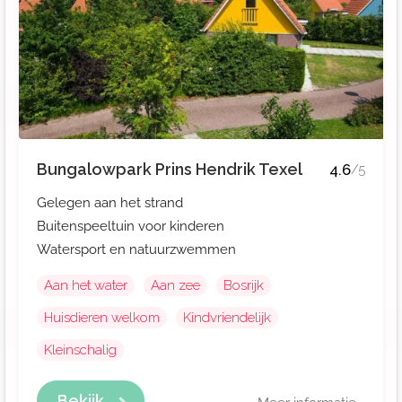
Bungalowpark Prins Hendrik Texel
4.6
/5
Gelegen aan het strand
Buitenspeeltuin voor kinderen
Watersport en natuurzwemmen
Aan het water
Aan zee
Bosrijk
Huisdieren welkom
Kindvriendelijk
Kleinschalig
Bekijk