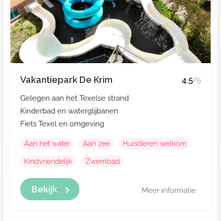
Vakantiepark De Krim
4.5
/5
Gelegen aan het Texelse strand
Kinderbad en waterglijbanen
Fiets Texel en omgeving
Aan het water
Aan zee
Huisdieren welkom
Kindvriendelijk
Zwembad
Bekijk
Meer informatie