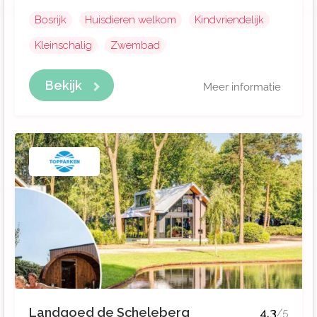
Bosrijk
Huisdieren welkom
Kindvriendelijk
Kleinschalig
Zwembad
Bekijk
Meer informatie
Landgoed de Scheleberg
4.3
/5