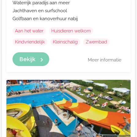
Waterrijk paradijs aan meer
Jachthaven en surfschool
Golfbaan en kanoverhuur nabij
Aan het water
Huisdieren welkom
Kindvriendelijk
Kleinschalig
Zwembad
Bekijk
Meer informatie