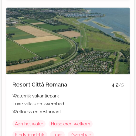
Resort Città Romana
4.2
/5
Waterrijk vakantiepark
Luxe villa's en zwembad
Wellness en restaurant
Aan het water
Huisdieren welkom
Kindvriendelijk
Luxe
Zwembad