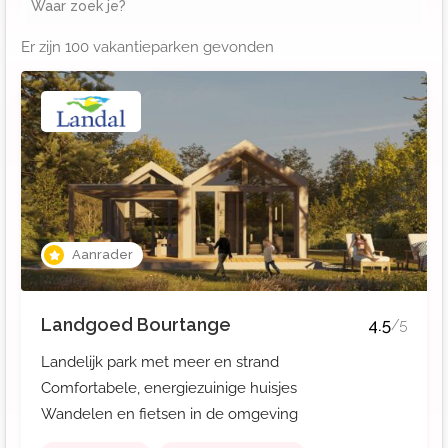
Waar zoek je?
Er zijn
100
vakantieparken gevonden
Aanrader
Landgoed Bourtange
4.5
/5
Landelijk park met meer en strand
Comfortabele, energiezuinige huisjes
Wandelen en fietsen in de omgeving