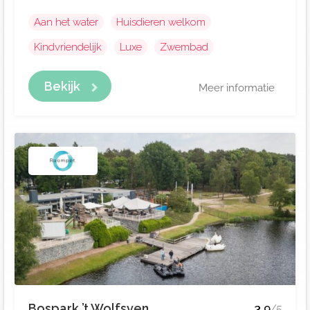
Aan het water
Huisdieren welkom
Kindvriendelijk
Luxe
Zwembad
Bekijk
Meer informatie
Bospark ’t Wolfsven
3.9
/5