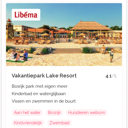
Vakantiepark Lake Resort
4.1
/5
Bosrijk park met eigen meer
Kinderbad en waterglijbaan
Vissen en zwemmen in de buurt
Aan het water
Bosrijk
Huisdieren welkom
Kindvriendelijk
Zwembad