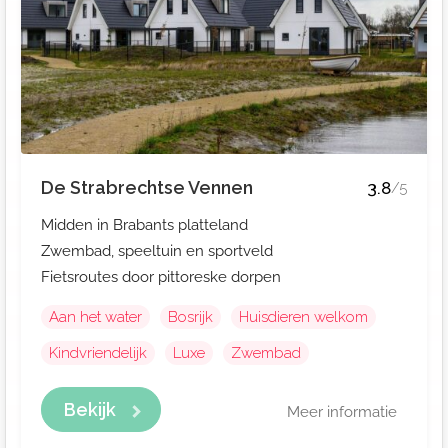
De Strabrechtse Vennen
3.8
/5
Midden in Brabants platteland
Zwembad, speeltuin en sportveld
Fietsroutes door pittoreske dorpen
Aan het water
Bosrijk
Huisdieren welkom
Kindvriendelijk
Luxe
Zwembad
Bekijk
Meer informatie