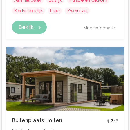
Aan het water
Bosrijk
Huisdieren welkom
Kindvriendelijk
Luxe
Zwembad
Bekijk
Meer informatie
Buitenplaats Holten
4.2
/5