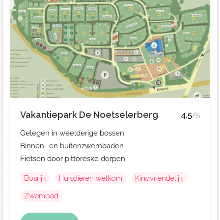
Vakantiepark De Noetselerberg
4.5
/5
Gelegen in weelderige bossen
Binnen- en buitenzwembaden
Fietsen door pittoreske dorpen
Bosrijk
Huisdieren welkom
Kindvriendelijk
Zwembad