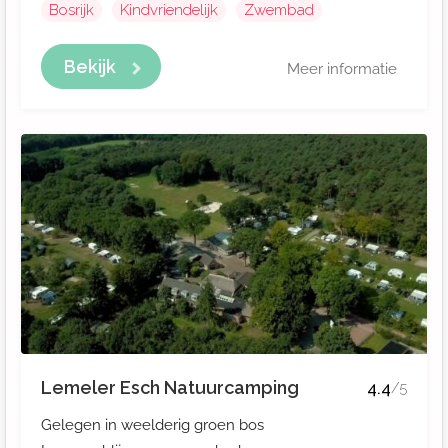
Bosrijk
Kindvriendelijk
Zwembad
Bekijk
Meer informatie
Lemeler Esch Natuurcamping
4.4
/5
Gelegen in weelderig groen bos