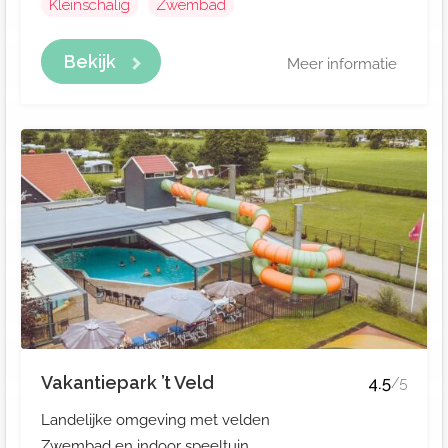
Kleinschalig
Zwembad
Bekijk
Meer informatie
Vakantiepark ’t Veld
4.5
/5
Landelijke omgeving met velden
Zwembad en indoor speeltuin