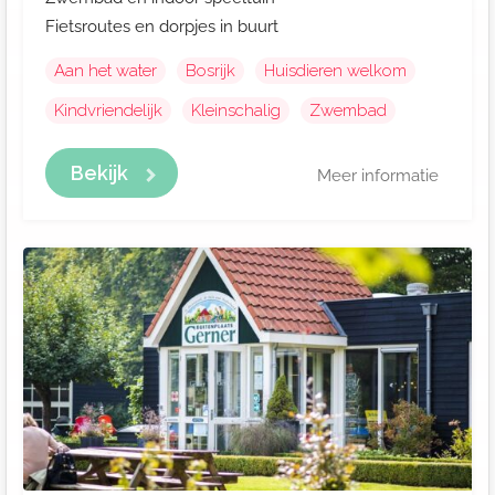
Fietsroutes en dorpjes in buurt
Aan het water
Bosrijk
Huisdieren welkom
Kindvriendelijk
Kleinschalig
Zwembad
Bekijk
Meer informatie