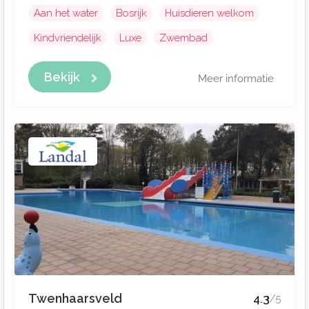
Aan het water
Bosrijk
Huisdieren welkom
Kindvriendelijk
Luxe
Zwembad
Bekijk
Meer informatie
Twenhaarsveld
4.3
/5