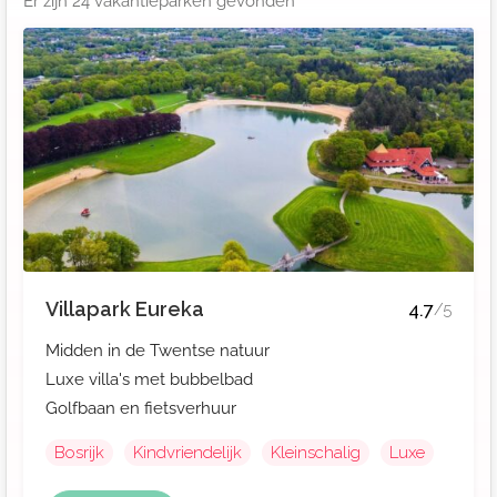
Er zijn
24
vakantieparken gevonden
Villapark Eureka
4.7
/5
Midden in de Twentse natuur
Luxe villa's met bubbelbad
Golfbaan en fietsverhuur
Bosrijk
Kindvriendelijk
Kleinschalig
Luxe