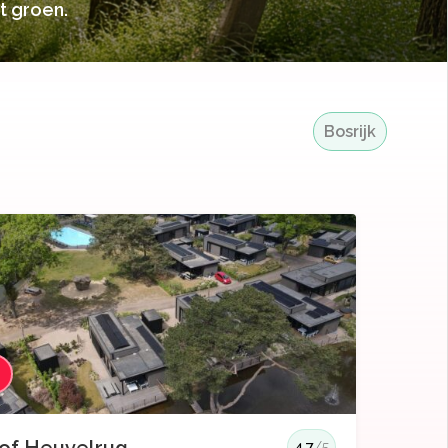
t groen.
Bosrijk
3
4.7
/5