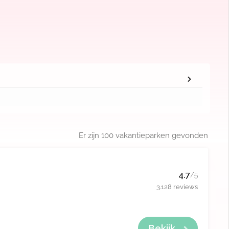
Er zijn
100
vakantieparken gevonden
4.7
/5
3.128 reviews
Bekijk