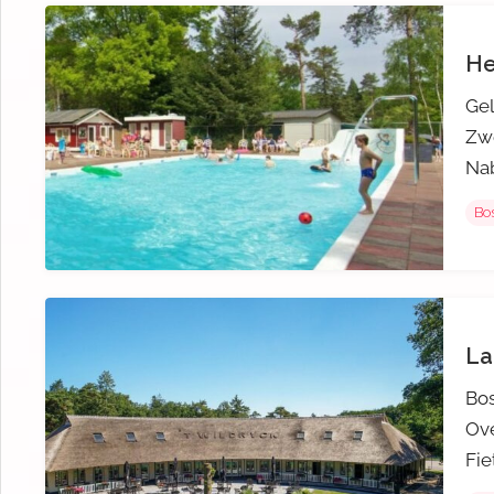
He
Gel
Zwe
Nab
Bos
La
Bo
Ov
Fie