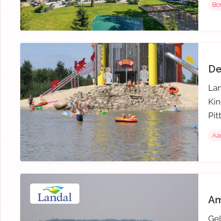
Bos
De
Lan
Kin
Pit
Aa
Am
Gel