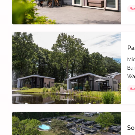
Bos
Pa
Mid
Bu
Wan
Bos
So