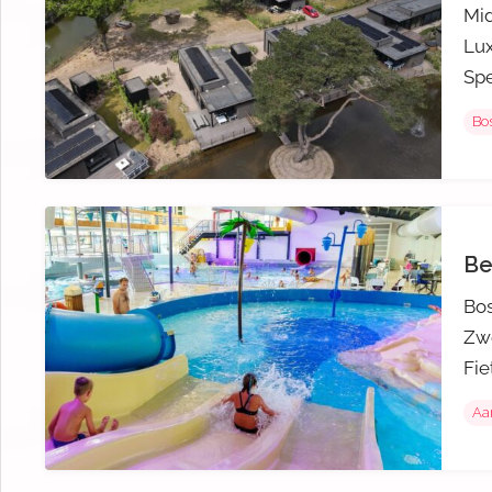
Mid
Lux
Spe
Bos
Be
Bos
Zw
Fie
Aa