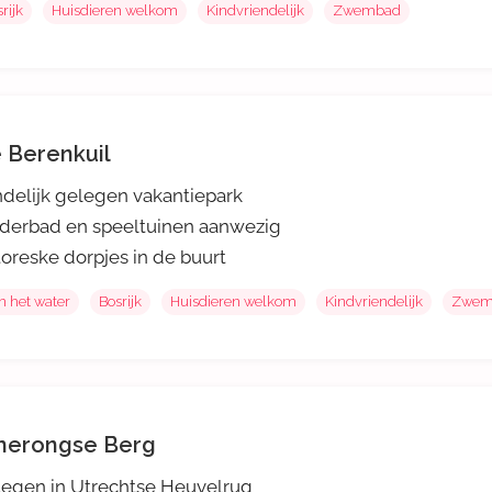
rijk
Huisdieren welkom
Kindvriendelijk
Zwembad
 Berenkuil
delijk gelegen vakantiepark
derbad en speeltuinen aanwezig
toreske dorpjes in de buurt
n het water
Bosrijk
Huisdieren welkom
Kindvriendelijk
Zwem
erongse Berg
egen in Utrechtse Heuvelrug