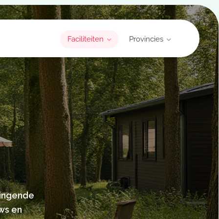
Faciliteiten
Provincies
ringende
ows en