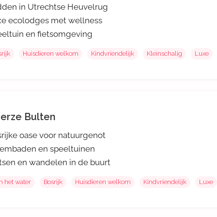
den in Utrechtse Heuvelrug
e ecolodges met wellness
eltuin en fietsomgeving
rijk
Huisdieren welkom
Kindvriendelijk
Kleinschalig
Luxe
erze Bulten
rijke oase voor natuurgenot
embaden en speeltuinen
tsen en wandelen in de buurt
n het water
Bosrijk
Huisdieren welkom
Kindvriendelijk
Luxe