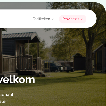
Faciliteiten
Provincies
 welkom
tionaal
ele