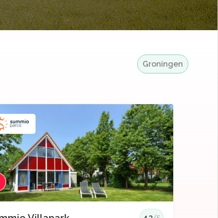
Groningen
3
4.3
/5