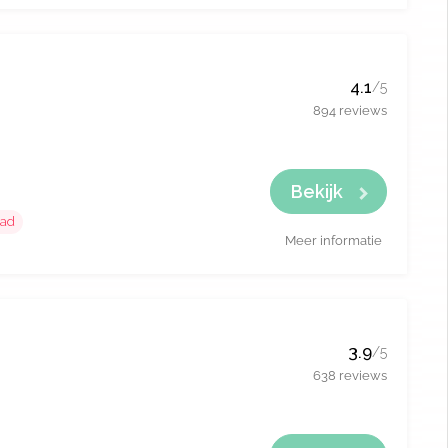
4.1
/5
894 reviews
Bekijk
ad
Meer informatie
3.9
/5
638 reviews