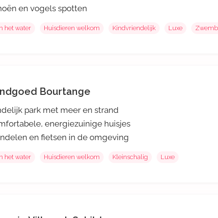
oën en vogels spotten
n het water
Huisdieren welkom
Kindvriendelijk
Luxe
Zwemb
ndgoed Bourtange
delijk park met meer en strand
fortabele, energiezuinige huisjes
delen en fietsen in de omgeving
n het water
Huisdieren welkom
Kleinschalig
Luxe