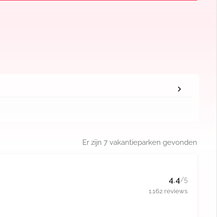
Er zijn
7
vakantieparken gevonden
4.4
/5
1.162 reviews