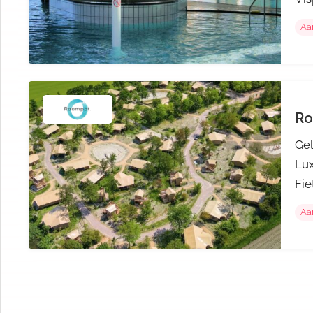
Aa
Ro
Gel
Lux
Fie
Aa