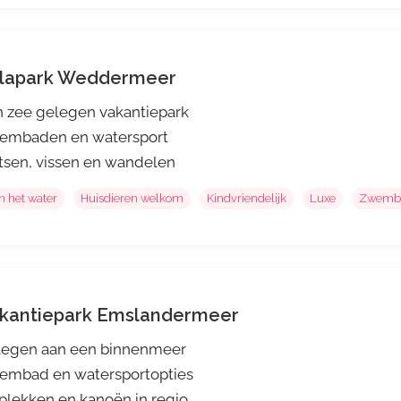
llapark Weddermeer
 zee gelegen vakantiepark
embaden en watersport
tsen, vissen en wandelen
n het water
Huisdieren welkom
Kindvriendelijk
Luxe
Zwemb
kantiepark Emslandermeer
legen aan een binnenmeer
embad en watersportopties
plekken en kanoën in regio