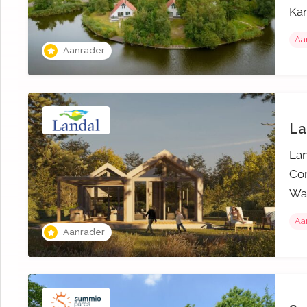
Kan
Aa
Aanrader
La
Lan
Com
Wan
Aa
Aanrader