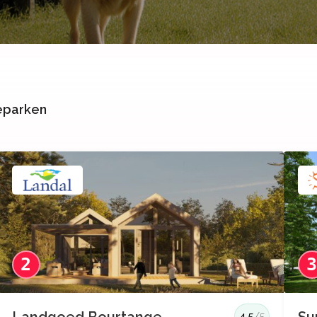
ieparken
2
4.5
/5