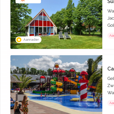
Su
Wat
Jac
Gol
Aa
Aanrader
Ca
Gel
Zwe
Wan
Aa