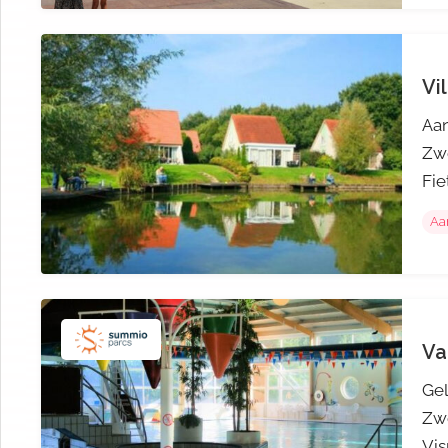
Vi
Aan
Zw
Fie
Aa
Va
Ge
Zw
Vis