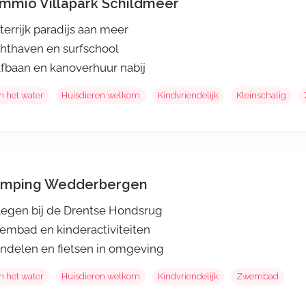
mmio Villapark Schildmeer
errijk paradijs aan meer
hthaven en surfschool
fbaan en kanoverhuur nabij
n het water
Huisdieren welkom
Kindvriendelijk
Kleinschalig
mping Wedderbergen
egen bij de Drentse Hondsrug
mbad en kinderactiviteiten
delen en fietsen in omgeving
n het water
Huisdieren welkom
Kindvriendelijk
Zwembad